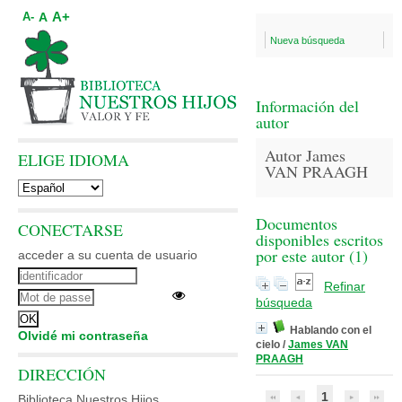
A+
A
A-
Nueva búsqueda
Información del
autor
Autor James
ELIGE IDIOMA
VAN PRAAGH
Documentos
CONECTARSE
disponibles escritos
por este autor (
1
)
acceder a su cuenta de usuario
Refinar
búsqueda
Hablando con el
Olvidé mi contraseña
cielo
/
James VAN
PRAAGH
DIRECCIÓN
1
Biblioteca Nuestros Hijos