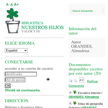
A+
A
A-
Nueva búsqueda
Información del
autor
Autor
ELIGE IDIOMA
GRANDES,
Almudena
CONECTARSE
Documentos
disponibles escritos
acceder a su cuenta de usuario
por este autor (
20
)
Refinar
búsqueda
Olvidé mi contraseña
Escalera interior
/
GRANDES, Almudena
DIRECCIÓN
Atlas de geografía
Biblioteca Nuestros Hijos
humana
/
GRANDES,