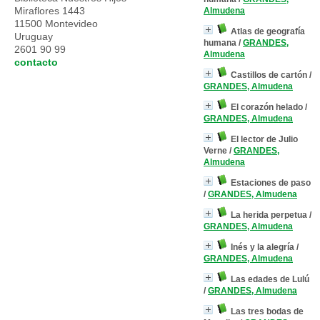
Miraflores 1443
Almudena
11500 Montevideo
Atlas de geografía
Uruguay
humana
/
GRANDES,
2601 90 99
Almudena
contacto
Castillos de cartón
/
GRANDES, Almudena
El corazón helado
/
GRANDES, Almudena
El lector de Julio
Verne
/
GRANDES,
Almudena
Estaciones de paso
/
GRANDES, Almudena
La herida perpetua
/
GRANDES, Almudena
Inés y la alegría
/
GRANDES, Almudena
Las edades de Lulú
/
GRANDES, Almudena
Las tres bodas de