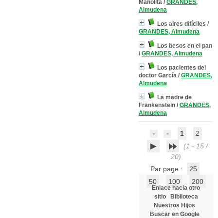
Manolita
/
GRANDES,
Almudena
Los aires difíciles
/
GRANDES, Almudena
Los besos en el pan
/
GRANDES, Almudena
Los pacientes del
doctor García
/
GRANDES,
Almudena
La madre de
Frankenstein
/
GRANDES,
Almudena
1
2
(1 - 15 /
20)
Par page :
25
50
100
200
Enlace hacia otro
sitio
Biblioteca
Nuestros Hijos
Buscar en Google