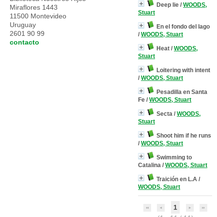
Deep lie
/
WOODS,
Miraflores 1443
Stuart
11500 Montevideo
Uruguay
En el fondo del lago
2601 90 99
/
WOODS, Stuart
contacto
Heat
/
WOODS,
Stuart
Loitering with intent
/
WOODS, Stuart
Pesadilla en Santa
Fe
/
WOODS, Stuart
Secta
/
WOODS,
Stuart
Shoot him if he runs
/
WOODS, Stuart
Swimming to
Catalina
/
WOODS, Stuart
Traición en L.A
/
WOODS, Stuart
1