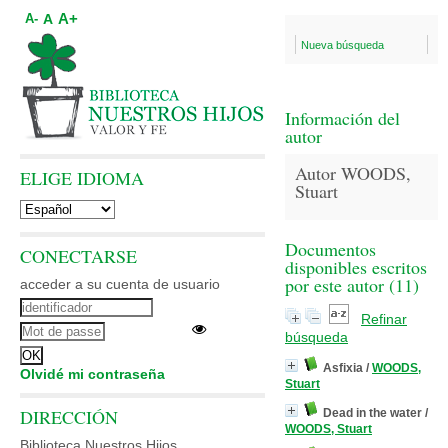
A+
A
A-
Nueva búsqueda
Información del
autor
Autor WOODS,
ELIGE IDIOMA
Stuart
Documentos
CONECTARSE
disponibles escritos
por este autor (
11
)
acceder a su cuenta de usuario
Refinar
búsqueda
Asfixia
/
WOODS,
Olvidé mi contraseña
Stuart
DIRECCIÓN
Dead in the water
/
WOODS, Stuart
Biblioteca Nuestros Hijos