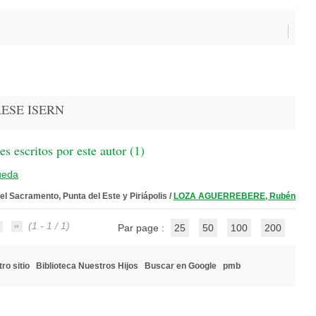
ARESE ISERN
 escritos por este autor (
1
)
ueda
el Sacramento, Punta del Este y Piriápolis
/
LOZA AGUERREBERE, Rubén
(1 - 1 / 1)
Par page :
25
50
100
200
ro sitio
Biblioteca Nuestros Hijos
Buscar en Google
pmb