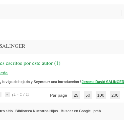
d SALINGER
 escritos por este autor (
1
)
ueda
, la viga del tejado y Seymour: una introducción
/
Jerome David SALINGER
(1 - 1 / 1)
Par page :
25
50
100
200
ro sitio
Biblioteca Nuestros Hijos
Buscar en Google
pmb