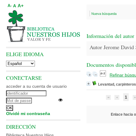
A+
A
A-
Nueva búsqueda
Información del autor
Autor Jerome Davi
ELIGE IDIOMA
Documentos disponibles
Refinar búsq
CONECTARSE
Levantad, carpinteros
acceder a su cuenta de usuario
1
Olvidé mi contraseña
Enlace hacia ot
DIRECCIÓN
Biblioteca Nuestros Hijos