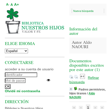
A+
A
A-
Nueva búsqueda
Información del
autor
Autor Aldo
ELIGE IDIOMA
NAOURI
Documentos
CONECTARSE
disponibles escritos
por este autor (
1
)
acceder a su cuenta de usuario
Refinar
búsqueda
Padres permisivos,
Olvidé mi contraseña
hijos tiranos
/
Aldo
NAOURI
DIRECCIÓN
1
Biblioteca Nuestros Hijos