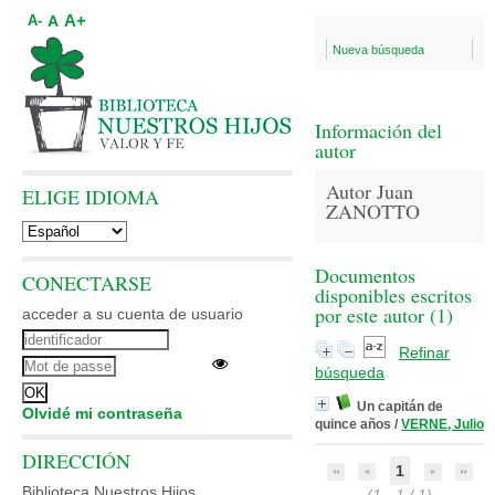
A+
A
A-
Nueva búsqueda
Información del
autor
Autor Juan
ELIGE IDIOMA
ZANOTTO
Documentos
CONECTARSE
disponibles escritos
por este autor (
1
)
acceder a su cuenta de usuario
Refinar
búsqueda
Un capitán de
Olvidé mi contraseña
quince años
/
VERNE, Julio
DIRECCIÓN
1
Biblioteca Nuestros Hijos