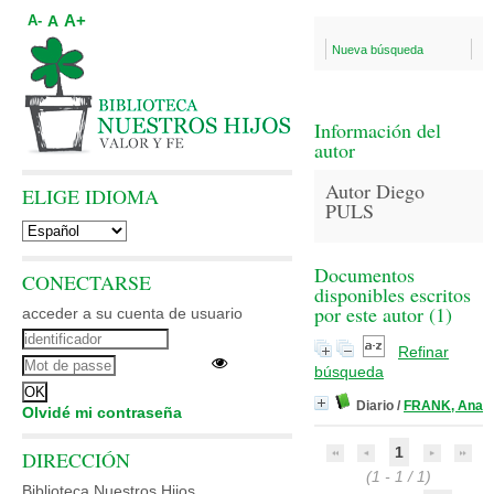
A+
A
A-
Nueva búsqueda
Información del
autor
Autor Diego
ELIGE IDIOMA
PULS
Documentos
CONECTARSE
disponibles escritos
por este autor (
1
)
acceder a su cuenta de usuario
Refinar
búsqueda
Diario
/
FRANK, Ana
Olvidé mi contraseña
1
DIRECCIÓN
(1 - 1 / 1)
Biblioteca Nuestros Hijos