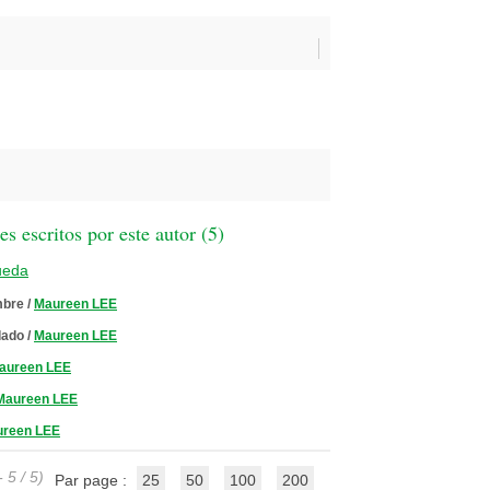
 escritos por este autor (
5
)
ueda
mbre
/
Maureen LEE
dado
/
Maureen LEE
aureen LEE
Maureen LEE
reen LEE
 5 / 5)
Par page :
25
50
100
200