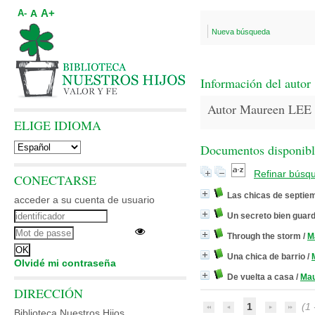
A+
A
A-
Nueva búsqueda
Información del autor
Autor Maureen LEE
ELIGE IDIOMA
Documentos disponibles
Refinar búsq
CONECTARSE
Las chicas de septie
acceder a su cuenta de usuario
Un secreto bien guar
Through the storm
/
M
Una chica de barrio
/
Olvidé mi contraseña
De vuelta a casa
/
Mau
DIRECCIÓN
1
(1 -
Biblioteca Nuestros Hijos