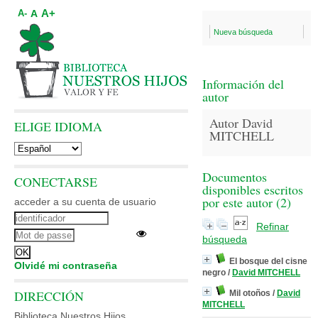
A+
A
A-
Nueva búsqueda
Información del
autor
Autor David
ELIGE IDIOMA
MITCHELL
Documentos
CONECTARSE
disponibles escritos
por este autor (
2
)
acceder a su cuenta de usuario
Refinar
búsqueda
El bosque del cisne
Olvidé mi contraseña
negro
/
David MITCHELL
DIRECCIÓN
Mil otoños
/
David
MITCHELL
Biblioteca Nuestros Hijos