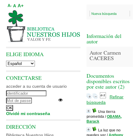
A+
A
A-
Nueva búsqueda
Información del
autor
Autor Carmen
ELIGE IDIOMA
CACERES
Documentos
CONECTARSE
disponibles escritos
por este autor (
2
)
acceder a su cuenta de usuario
Refinar
búsqueda
Una tierra
Olvidé mi contraseña
prometida
/
OBAMA,
Barack
DIRECCIÓN
La luz que no
Biblioteca Nuestros Hijos
puedes ver
/
Anthony