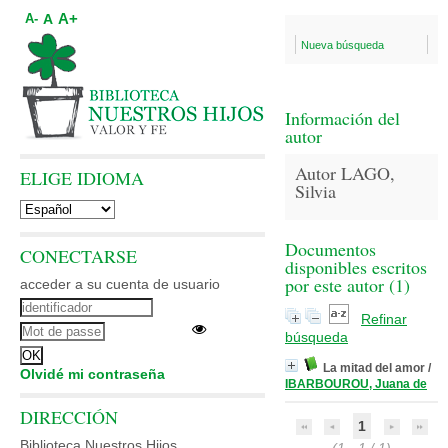
A+
A
A-
Nueva búsqueda
Información del
autor
Autor LAGO,
ELIGE IDIOMA
Silvia
Documentos
CONECTARSE
disponibles escritos
por este autor (
1
)
acceder a su cuenta de usuario
Refinar
búsqueda
La mitad del amor
/
Olvidé mi contraseña
IBARBOUROU, Juana de
DIRECCIÓN
1
Biblioteca Nuestros Hijos