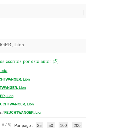
GER, Lion
 escritos por este autor (
5
)
ueda
CHTWANGER, Lion
TWANGER, Lion
R, Lion
UCHTWANGER, Lion
os
/
FEUCHTWANGER, Lion
 5 / 5)
Par page :
25
50
100
200