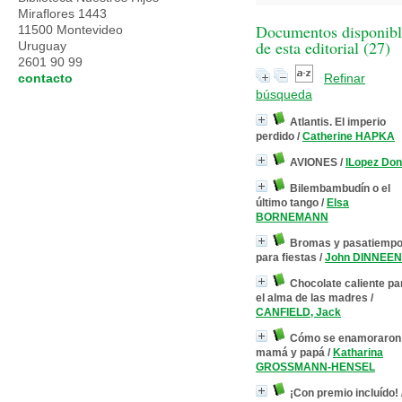
Miraflores 1443
Documentos disponibl
11500 Montevideo
de esta editorial (
27
)
Uruguay
2601 90 99
contacto
Refinar
búsqueda
Atlantis. El imperio
perdido
/
Catherine HAPKA
AVIONES
/
lLopez Don
Bilembambudín o el
último tango
/
Elsa
BORNEMANN
Bromas y pasatiemp
para fiestas
/
John DINNEEN
Chocolate caliente pa
el alma de las madres
/
CANFIELD, Jack
Cómo se enamoraron
mamá y papá
/
Katharina
GROSSMANN-HENSEL
¡Con premio incluído!