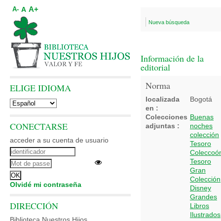
A+
A
A-
Nueva búsqueda
Información de la
editorial
Norma
ELIGE IDIOMA
localizada
Bogotá
en :
Colecciones
Buenas
CONECTARSE
adjuntas :
noches
colección
acceder a su cuenta de usuario
Tesoro
Coleccoó
Tesoro
Gran
Colección
Olvidé mi contraseña
Disney
Grandes
DIRECCIÓN
Libros
Ilustrados
Biblioteca Nuestros Hijos