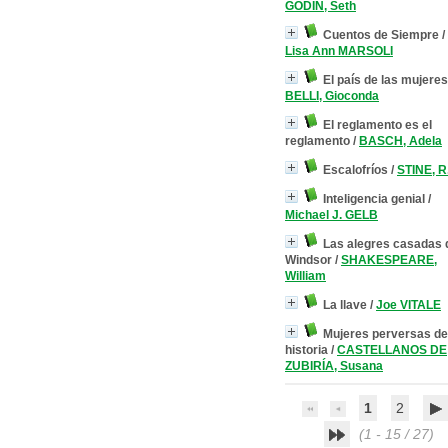
GODIN, Seth
Cuentos de Siempre
/
Lisa Ann MARSOLI
El país de las mujeres
BELLI, Gioconda
El reglamento es el
reglamento
/
BASCH, Adela
Escalofríos
/
STINE, R
Inteligencia genial
/
Michael J. GELB
Las alegres casadas 
Windsor
/
SHAKESPEARE,
William
La llave
/
Joe VITALE
Mujeres perversas de
historia
/
CASTELLANOS DE
ZUBIRÍA, Susana
1
2
(1 - 15 / 27)