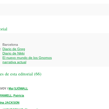
orial
Barcelona
:
Diario de Greg
Diario de Nikki
El nuevo mundo de los Gnomos
narrativa actual
 de esta editorial (
66
)
AVOY
/
Maj SJÖWALL
NWELL, Patricia
tina JACKSON