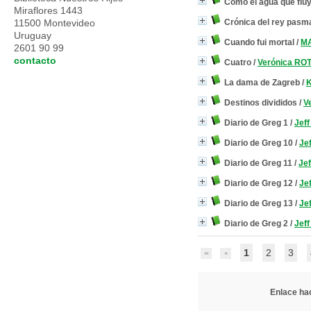
Como el agua que flu
Miraflores 1443
11500 Montevideo
Crónica del rey pasm
Uruguay
Cuando fui mortal
/
MA
2601 90 99
contacto
Cuatro
/
Verónica RO
La dama de Zagreb
/
K
Destinos divididos
/
V
Diario de Greg 1
/
Jef
Diario de Greg 10
/
Je
Diario de Greg 11
/
Je
Diario de Greg 12
/
Je
Diario de Greg 13
/
Je
Diario de Greg 2
/
Jef
1
2
3
Enlace hac