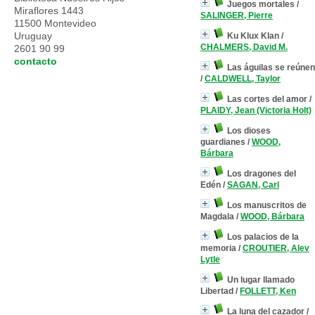
Juegos mortales
/
Miraflores 1443
SALINGER, Pierre
11500 Montevideo
Uruguay
Ku Klux Klan
/
CHALMERS, David M.
2601 90 99
contacto
Las águilas se reúnen
/
CALDWELL, Taylor
Las cortes del amor
/
PLAIDY, Jean (Victoria Holt)
Los dioses
guardianes
/
WOOD,
Bárbara
Los dragones del
Edén
/
SAGAN, Carl
Los manuscritos de
Magdala
/
WOOD, Bárbara
Los palacios de la
memoria
/
CROUTIER, Alev
Lytle
Un lugar llamado
Libertad
/
FOLLETT, Ken
La luna del cazador
/