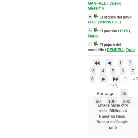
MANFREDI, Valerio
Massimo
El orgullo del pavo
real
/
Victoria HOLT
El padrino
/
PUZO,
Mario
El pájaro del
cocodrilo
/
RENDELL, Ruth
1
2
3
4
5
6
7
8
(31 - 45
/ 139)
Par page :
25
50
100
200
Enlace hacia otro
sitio
Biblioteca
Nuestros Hijos
Buscar en Google
pmb