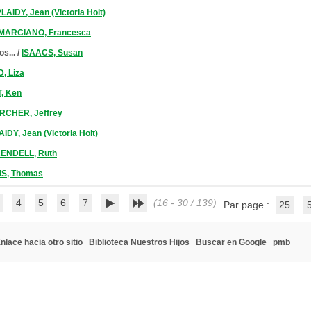
LAIDY, Jean (Victoria Holt)
MARCIANO, Francesca
s...
/
ISAACS, Susan
 Liza
, Ken
RCHER, Jeffrey
IDY, Jean (Victoria Holt)
ENDELL, Ruth
S, Thomas
4
5
6
7
(16 - 30 / 139)
Par page :
25
nlace hacia otro sitio
Biblioteca Nuestros Hijos
Buscar en Google
pmb