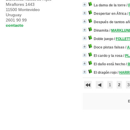
Miraflores 1443
La dama de la torre
/
P
11500 Montevideo
Despertar en África
/
Uruguay
2601 90 99
Después de tantos año
contacto
Dinamita
/
MARKLUND,
Doble juego
/
FOLLETT
Doce pistas falsas
/
A
El cardo y la rosa
/
PLA
El daño está hecho
/
R
El dragón rojo
/
HARRI
1
2
3
E