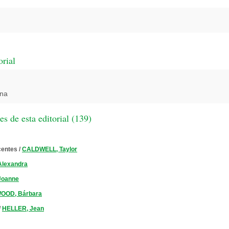
orial
ona
 de esta editorial (
139
)
centes
/
CALDWELL, Taylor
Alexandra
Joanne
OOD, Bárbara
/
HELLER, Jean