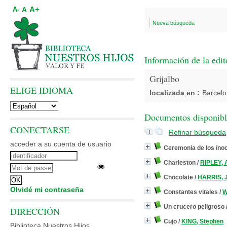
A+
A
A-
Nueva búsqueda
Información de la edit
Grijalbo
ELIGE IDIOMA
localizada en :
Barcel
Documentos disponibles
CONECTARSE
Refinar búsqueda
acceder a su cuenta de usuario
Ceremonia de los ino
Charleston
/
RIPLEY, 
Chocolate
/
HARRIS, 
Olvidé mi contraseña
Constantes vitales
/
W
Un crucero peligroso
DIRECCIÓN
Cujo
/
KING, Stephen
Biblioteca Nuestros Hijos