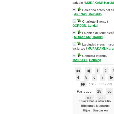
salvaje
/
MURAKAMI, Haruki
Celestino antes del al
/
ARENAS, Reinaldo
Charlotte Bronte
/
GORDON, Lyndall
La chica del cumplea
/
MURAKAMI, Haruki
La ciudad y sus muro
inciertos
/
MURAKAMI, Haru
Comedia infantil
/
MANKELL, Henning
1
2
4
5
6
7
(16 - 30 / 199)
Par page :
25
50
100
200
Enlace hacia otro sitio
Biblioteca Nuestros
Hijos
Buscar en