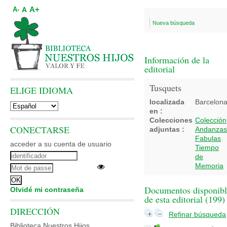
A+
A
A-
Nueva búsqueda
Información de la
editorial
Tusquets
ELIGE IDIOMA
localizada
Barcelon
en :
Colecciones
Colección
CONECTARSE
adjuntas :
Andanzas
Fabulas
acceder a su cuenta de usuario
Tiempo
de
Memoria
Documentos disponibl
Olvidé mi contraseña
de esta editorial (
199
)
DIRECCIÓN
Refinar búsqueda
Biblioteca Nuestros Hijos