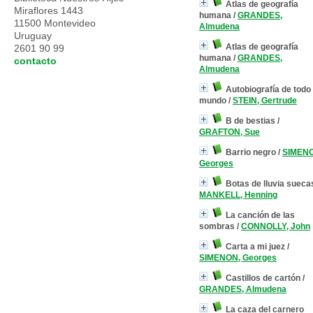
Atlas de geografía
Miraflores 1443
humana
/
GRANDES,
11500 Montevideo
Almudena
Uruguay
Atlas de geografía
2601 90 99
humana
/
GRANDES,
contacto
Almudena
Autobiografía de todo 
mundo
/
STEIN, Gertrude
B de bestias
/
GRAFTON, Sue
Barrio negro
/
SIMEN
Georges
Botas de lluvia sueca
MANKELL, Henning
La canción de las
sombras
/
CONNOLLY, John
Carta a mi juez
/
SIMENON, Georges
Castillos de cartón
/
GRANDES, Almudena
La caza del carnero