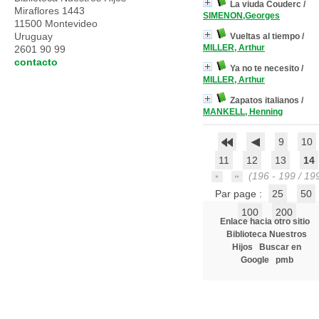
La viuda Couderc
/
Miraflores 1443
SIMENON,Georges
11500 Montevideo
Uruguay
Vueltas al tiempo
/
MILLER, Arthur
2601 90 99
contacto
Ya no te necesito
/
MILLER, Arthur
Zapatos italianos
/
MANKELL, Henning
9
10
11
12
13
14
(196 - 199 / 19
Par page :
25
50
100
200
Enlace hacia otro sitio
Biblioteca Nuestros
Hijos
Buscar en
Google
pmb