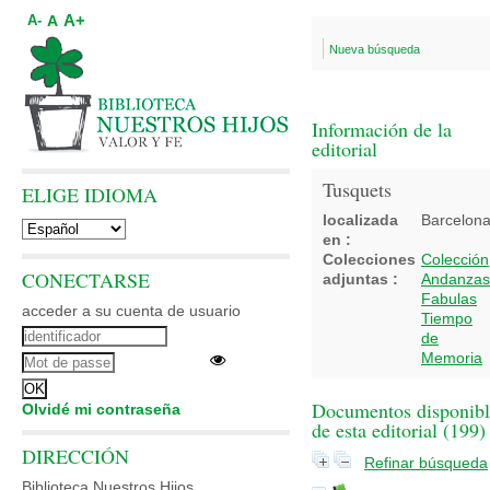
A+
A
A-
Nueva búsqueda
Información de la
editorial
Tusquets
ELIGE IDIOMA
localizada
Barcelon
en :
Colecciones
Colección
CONECTARSE
adjuntas :
Andanzas
Fabulas
acceder a su cuenta de usuario
Tiempo
de
Memoria
Documentos disponibl
Olvidé mi contraseña
de esta editorial (
199
)
DIRECCIÓN
Refinar búsqueda
Biblioteca Nuestros Hijos