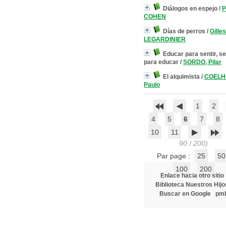
Diálogos en espejo
/
P
COHEN
Días de perros
/
Gilles
LEGARDINIER
Educar para sentir, se
para educar
/
SORDO, Pilar
El alquimista
/
COELH
Paulo
1
2
4
5
6
7
8
10
11
90 / 200)
Par page :
25
50
100
200
Enlace hacia otro sitio
Biblioteca Nuestros Hijo
Buscar en Google
pm