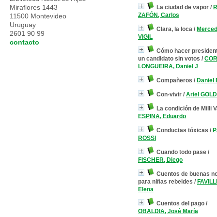
Miraflores 1443
La ciudad de vapor
/
R
ZAFÓN, Carlos
11500 Montevideo
Uruguay
Clara, la loca
/
Merce
2601 90 99
VIGIL
contacto
Cómo hacer presiden
un candidato sin votos
/
CO
LONGUEIRA, Daniel J
Compañeros
/
Daniel
Con-vivir
/
Ariel GOLD
La condición de Milli Va
ESPINA, Eduardo
Conductas tóxicas
/
P
ROSSI
Cuando todo pase
/
FISCHER, Diego
Cuentos de buenas n
para niñas rebeldes
/
FAVILLI
Elena
Cuentos del pago
/
OBALDIA, José María