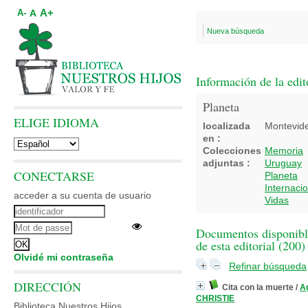
A+
A
A-
Nueva búsqueda
Información de la edit
Planeta
ELIGE IDIOMA
localizada
Montevid
en :
Colecciones
Memoria
adjuntas :
Uruguay
CONECTARSE
Planeta
Internaci
acceder a su cuenta de usuario
Vidas
Documentos disponibl
de esta editorial (
200
)
Olvidé mi contraseña
Refinar búsqueda
DIRECCIÓN
Cita con la muerte
/
A
CHRISTIE
Biblioteca Nuestros Hijos