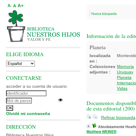
A+
A
A-
Nueva búsqueda
Información de la edit
Planeta
ELIGE IDIOMA
localizada
Montevid
en :
Colecciones
Memoria
adjuntas :
Uruguay
CONECTARSE
Planeta
Internaci
acceder a su cuenta de usuario
Vidas
Documentos disponibl
de esta editorial (
200
)
Olvidé mi contraseña
Refinar búsqueda
DIRECCIÓN
Absolutamente Heath
Matthew WEINER
Biblioteca Nuestros Hijos