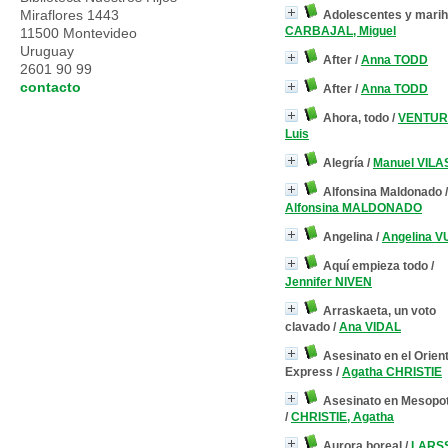
Miraflores 1443
Adolescentes y mari
CARBAJAL, Miguel
11500 Montevideo
Uruguay
After
/
Anna TODD
2601 90 99
contacto
After
/
Anna TODD
Ahora, todo
/
VENTUR
Luis
Alegría
/
Manuel VILA
Alfonsina Maldonado
/
Alfonsina MALDONADO
Angelina
/
Angelina 
Aquí empieza todo
/
Jennifer NIVEN
Arraskaeta, un voto
clavado
/
Ana VIDAL
Asesinato en el Orien
Express
/
Agatha CHRISTIE
Asesinato en Mesopo
/
CHRISTIE, Agatha
Aurora boreal
/
LARS