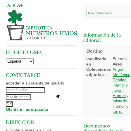
A+
A
A-
Nueva búsqueda
Información de la
editorial
Destino
ELIGE IDIOMA
localizada
Buenos
en :
Aires
Colecciones
Angel
CONECTARSE
adjuntas :
Mecánico
Destino
acceder a su cuenta de usuario
infantil y
juvenil
Humor y
misterio
Humor y
Olvidé mi contraseña
terror
DIRECCIÓN
Documentos
disponibles de esta
Biblioteca Nuestros Hijos