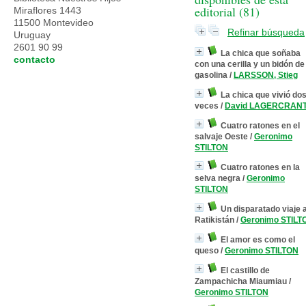
editorial (
81
)
Miraflores 1443
11500 Montevideo
Refinar búsqueda
Uruguay
2601 90 99
La chica que soñaba
contacto
con una cerilla y un bidón de
gasolina
/
LARSSON, Stieg
La chica que vivió do
veces
/
David LAGERCRAN
Cuatro ratones en el
salvaje Oeste
/
Geronimo
STILTON
Cuatro ratones en la
selva negra
/
Geronimo
STILTON
Un disparatado viaje 
Ratikistán
/
Geronimo STILT
El amor es como el
queso
/
Geronimo STILTON
El castillo de
Zampachicha Miaumiau
/
Geronimo STILTON