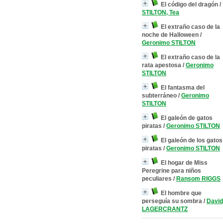
El código del dragón
/
STILTON, Tea
El extraño caso de la
noche de Halloween
/
Geronimo STILTON
El extraño caso de la
rata apestosa
/
Geronimo
STILTON
El fantasma del
subterráneo
/
Geronimo
STILTON
El galeón de gatos
piratas
/
Geronimo STILTON
El galeón de los gatos
piratas
/
Geronimo STILTON
El hogar de Miss
Peregrine para niños
peculiares
/
Ransom RIGGS
El hombre que
perseguía su sombra
/
David
LAGERCRANTZ