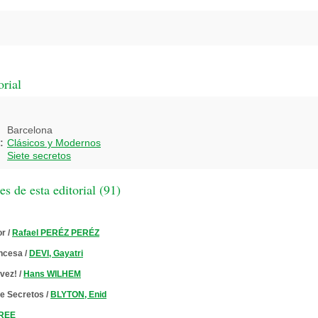
orial
Barcelona
:
Clásicos y Modernos
Siete secretos
 de esta editorial (
91
)
or
/
Rafael PERÉZ PERÉZ
incesa
/
DEVI, Gayatri
vez!
/
Hans WILHEM
te Secretos
/
BLYTON, Enid
GREE