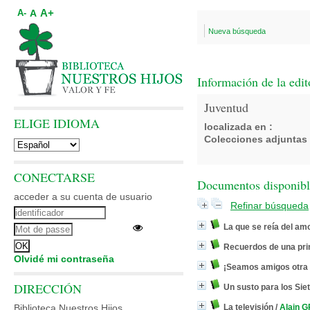
A+
A
A-
Nueva búsqueda
Información de la edit
Juventud
ELIGE IDIOMA
localizada en :
Colecciones adjuntas 
CONECTARSE
Documentos disponibles
acceder a su cuenta de usuario
Refinar búsqueda
La que se reía del am
Recuerdos de una pr
Olvidé mi contraseña
¡Seamos amigos otra 
DIRECCIÓN
Un susto para los Sie
Biblioteca Nuestros Hijos
La televisión
/
Alain 