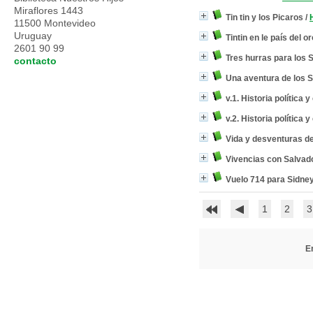
Miraflores 1443
Tin tin y los Picaros
/
11500 Montevideo
Uruguay
Tintin en le país del o
2601 90 99
Tres hurras para los 
contacto
Una aventura de los S
v.1. Historia política
v.2. Historia política
Vida y desventuras d
Vivencias con Salvado
Vuelo 714 para Sidne
1
2
3
En