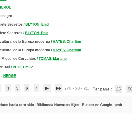
HERGE
ro negro
Siete Secretos
/
BLYTON, Enid
iete Secretos
/
BLYTON, Enid
 y cultural de la Europa moderna
/
HAYES, Charlton
 y cultural de la Europa moderna
/
HAYES, Charlton
e Miguel de Cervantes
/
TOMAS, Mariano
r Dalí
/
PUIG, Emilio
y
/
HERGE
4
5
6
7
(76 - 90 / 91)
Par page :
25
5
lace hacia otro sitio
Biblioteca Nuestros Hijos
Buscar en Google
pmb