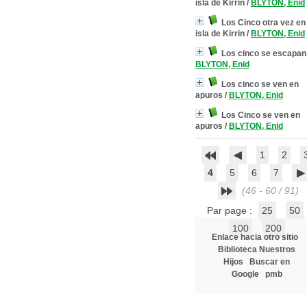
isla de Kirrin
/
BLYTON, Enid
Los Cinco otra vez en 
isla de Kirrin
/
BLYTON, Enid
Los cinco se escapan
BLYTON, Enid
Los cinco se ven en
apuros
/
BLYTON, Enid
Los Cinco se ven en
apuros
/
BLYTON, Enid
1
2
4
5
6
7
(46 - 60 / 91)
Par page :
25
50
100
200
Enlace hacia otro sitio
Biblioteca Nuestros
Hijos
Buscar en
Google
pmb