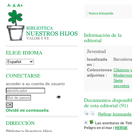
A+
A
A-
Nueva búsqueda
Información de la
editorial
Juventud
ELIGE IDIOMA
localizada
Barcelon
en :
Colecciones
Clásicos 
CONECTARSE
adjuntas :
Moderno
Siete
acceder a su cuenta de usuario
secretos
Documentos disponibl
de esta editorial (
91
)
Olvidé mi contraseña
Refinar búsqueda
DIRECCIÓN
Las aventuras de Tintí
Peligro en el mar
/
HERGE
Biblioteca Nuestros Hijos