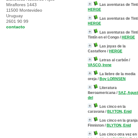
Miraflores 1443
Las aventuras de Tint
HERGE
11500 Montevideo
Uruguay
Las aventuras de Tint
2601 90 99
HERGE
contacto
Las aventuras de Tint
Tintín en el Congo
/
HERGE
Las joyas de la
Castafiore
/
HERGE
Letras al carbón
/
VASCO, Irene
La liebre de la media
oreja
/
Boy LORNSEN
Literatura
Iberoamericana
/
SAZ, Agust
del
Los cinco en la
caravana
/
BLYTON, Enid
Los cinco en la granja
Finniston
/
BLYTON, Enid
Los cinco otra vez en 