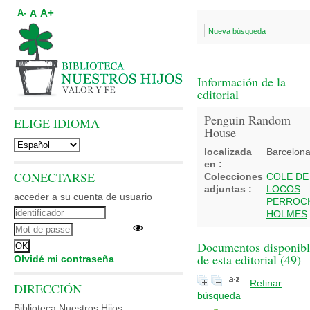
A+
A
A-
Nueva búsqueda
Información de la
editorial
Penguin Random
ELIGE IDIOMA
House
localizada
Barcelon
en :
CONECTARSE
Colecciones
COLE DE
adjuntas :
LOCOS
acceder a su cuenta de usuario
PERROC
HOLMES
Documentos disponibl
de esta editorial (
49
)
Olvidé mi contraseña
Refinar
DIRECCIÓN
búsqueda
Biblioteca Nuestros Hijos