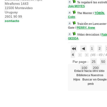
Te regalaré las estrel
Miraflores 1443
Jojo MOYES
11500 Montevideo
Uruguay
The Master
/
TÓIBÍN,
2601 90 99
Colm
contacto
Traición en Lancaster
Gate
/
PERRY, Anne
Vidas descalzas
/
Fab
GEDDA
1
2
4
(46 - 49 / 
Par page :
25
50
100
200
Enlace hacia otro sitio
Biblioteca Nuestros
Hijos
Buscar en Google
pmb