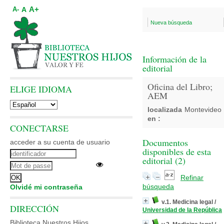
A+
A
A-
Nueva búsqueda
Información de la
editorial
Oficina del Libro;
ELIGE IDIOMA
AEM
localizada
Montevideo
en :
CONECTARSE
Documentos
acceder a su cuenta de usuario
disponibles de esta
editorial (
2
)
Refinar
búsqueda
Olvidé mi contraseña
v.1. Medicina legal
/
DIRECCIÓN
Universidad de la República
Biblioteca Nuestros Hijos