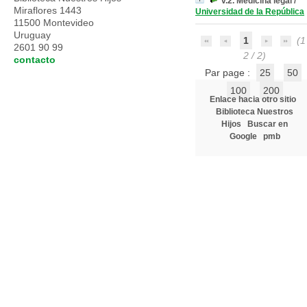
v.2. Medicina legal
/
Miraflores 1443
Universidad de la República
11500 Montevideo
Uruguay
1
(1 
2601 90 99
2 / 2)
contacto
Par page :
25
50
100
200
Enlace hacia otro sitio
Biblioteca Nuestros
Hijos
Buscar en
Google
pmb