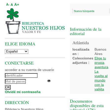
A+
A
A-
Nueva búsqueda
Información de la
editorial
Atlántida
ELIGE IDIOMA
localizada
Buenos
en :
Aires
Colecciones
Elige tu
CONECTARSE
adjuntas :
propia
aventura
acceder a su cuenta de usuario
La
vuelta al
mundo
con la
valijita
Olvidé mi contraseña
Documentos
DIRECCIÓN
disponibles de esta
editorial (
176
)
Biblioteca Nuestros Hijos