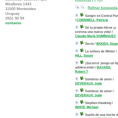
Miraflores 1443
Refinar búsqueda
11500 Montevideo
Uruguay
Sangre en Central Pa
2601 90 99
/
CORNWELL, Patricia
contacto
Sé tu propio héroe ¡y
estrena una nueva vida!
/
Claudio María DOMÍNGUEZ
Secta
/
WOODS, Stuar
La señora de Winter
/
HILL, Susan
¡Socorro! ¡tengo un hi
adolescente!
/
BAYARD,
Robert T
Sombras de amor
/
DEVERAUX, Jude
Sombras de amor
/
DEVERAUX, Jude
Stephen Hawking
/
WHITE, Michael
Sueño de una noche 