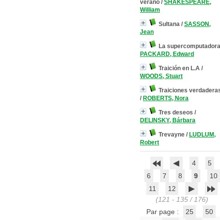
verano
/
SHAKESPEARE,
William
Sultana
/
SASSON,
Jean
La supercomputador
PACKARD, Edward
Traición en L.A
/
WOODS, Stuart
Traiciones verdadera
/
ROBERTS, Nora
Tres deseos
/
DELINSKY, Bárbara
Trevayne
/
LUDLUM,
Robert
4
5
6
7
8
9
10
11
12
(121 - 135 / 176)
Par page :
25
50