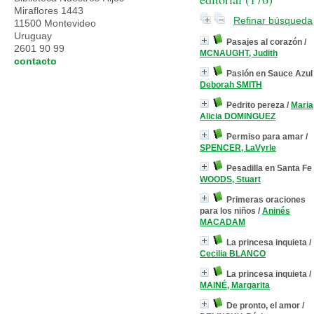
Miraflores 1443
Refinar búsqueda
11500 Montevideo
Uruguay
Pasajes al corazón
/
2601 90 99
MCNAUGHT, Judith
contacto
Pasión en Sauce Azul
Deborah SMITH
Pedrito pereza
/
Maria
Alicia DOMINGUEZ
Permiso para amar
/
SPENCER, LaVyrle
Pesadilla en Santa Fe
WOODS, Stuart
Primeras oraciones
para los niños
/
Aninés
MACADAM
La princesa inquieta
/
Cecilia BLANCO
La princesa inquieta
/
MAINÉ, Margarita
De pronto, el amor
/