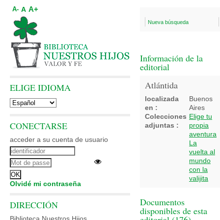
A+
A
A-
Nueva búsqueda
Información de la
editorial
Atlántida
ELIGE IDIOMA
localizada
Buenos
en :
Aires
Colecciones
Elige tu
CONECTARSE
adjuntas :
propia
aventura
acceder a su cuenta de usuario
La
vuelta al
mundo
con la
valijita
Olvidé mi contraseña
Documentos
DIRECCIÓN
disponibles de esta
editorial (
176
)
Biblioteca Nuestros Hijos