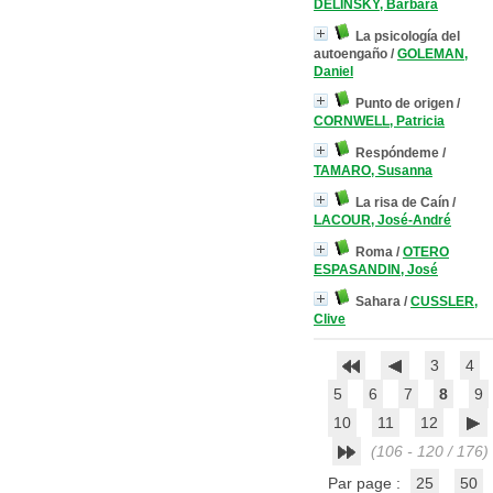
DELINSKY, Bárbara
La psicología del
autoengaño
/
GOLEMAN,
Daniel
Punto de origen
/
CORNWELL, Patricia
Respóndeme
/
TAMARO, Susanna
La risa de Caín
/
LACOUR, José-André
Roma
/
OTERO
ESPASANDIN, José
Sahara
/
CUSSLER,
Clive
3
4
5
6
7
8
9
10
11
12
(106 - 120 / 176)
Par page :
25
50