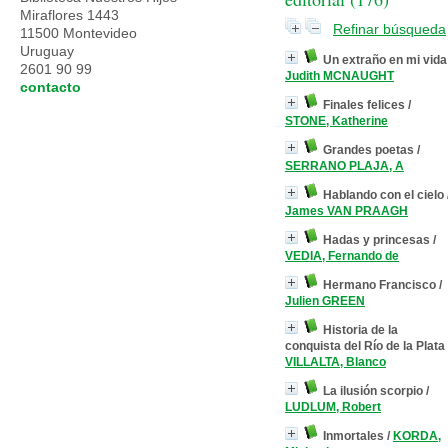
Miraflores 1443
Refinar búsqueda
11500 Montevideo
Uruguay
Un extraño en mi vida
2601 90 99
Judith MCNAUGHT
contacto
Finales felices
/
STONE, Katherine
Grandes poetas
/
SERRANO PLAJA, A
Hablando con el cielo
James VAN PRAAGH
Hadas y princesas
/
VEDIA, Fernando de
Hermano Francisco
/
Julien GREEN
Historia de la
conquista del Río de la Plata
VILLALTA, Blanco
La ilusión scorpio
/
LUDLUM, Robert
Inmortales
/
KORDA,