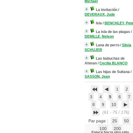
Michael
La invitación
/
DEVERAUX, Jude
Isla
/
BENCHLEY, Pet
La isla de las plagas
/
DEMILLE, Nelson
Lana de perro
/
Silvia
SCHUJER
Las babuchas de
Ahman
/
Cecilia BLANCO
Las hijas de Sultana
/
SASSON, Jean
1
2
3
4
5
6
7
8
9
10
(61 - 75 / 176)
Par page :
25
50
100
200
Enlace hacia otro sitio