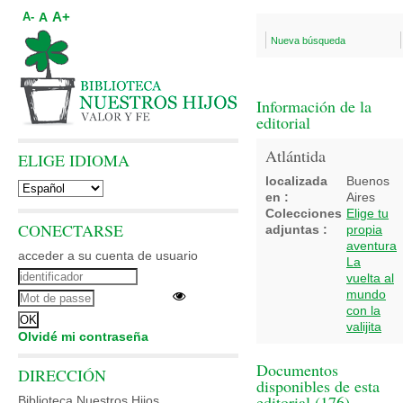
A+
A
A-
Nueva búsqueda
Información de la
editorial
Atlántida
ELIGE IDIOMA
localizada
Buenos
en :
Aires
Colecciones
Elige tu
CONECTARSE
adjuntas :
propia
aventura
acceder a su cuenta de usuario
La
vuelta al
mundo
con la
valijita
Olvidé mi contraseña
Documentos
DIRECCIÓN
disponibles de esta
editorial (
176
)
Biblioteca Nuestros Hijos