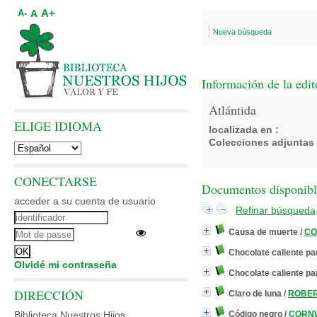
A+
A
A-
Nueva búsqueda
Información de la edit
Atlántida
ELIGE IDIOMA
localizada en :
Colecciones adjuntas 
CONECTARSE
Documentos disponibles
acceder a su cuenta de usuario
Refinar búsqueda
Causa de muerte
/
CO
Chocolate caliente pa
Olvidé mi contraseña
Chocolate caliente par
DIRECCIÓN
Claro de luna
/
ROBER
Biblioteca Nuestros Hijos
Código negro
/
CORNWE