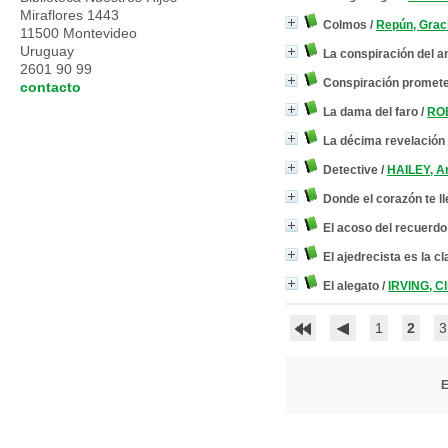
Miraflores 1443
Colmos
/
Repún, Grac
11500 Montevideo
Uruguay
La conspiración del 
2601 90 99
Conspiración promet
contacto
La dama del faro
/
RO
La décima revelación
Detective
/
HAILEY, A
Donde el corazón te l
El acoso del recuerdo
El ajedrecista es la c
El alegato
/
IRVING, Cl
1
2
3
E