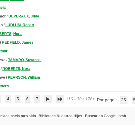
iela
amor
/
DEVERAUX, Jude
eo
/
LUDLUM, Robert
BERTS, Nora
/
REDFIELD, James
rthur
leve
/
TAMARO, Susanna
/
ROBERTS, Nora
lave
/
PEARSON, William
ifford
4
5
6
7
(16 - 30 / 176)
Par page :
25
nlace hacia otro sitio
Biblioteca Nuestros Hijos
Buscar en Google
pmb