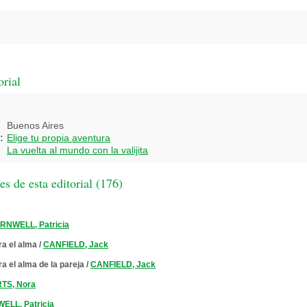
orial
Buenos Aires
:
Elige tu propia aventura
La vuelta al mundo con la valijita
 de esta editorial (
176
)
RNWELL, Patricia
ra el alma
/
CANFIELD, Jack
a el alma de la pareja
/
CANFIELD, Jack
TS, Nora
LL, Patricia