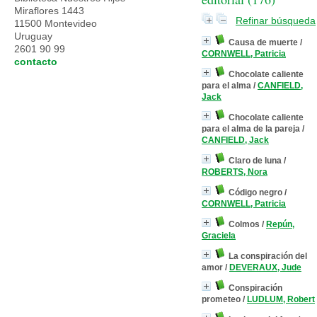
Miraflores 1443
Refinar búsqueda
11500 Montevideo
Uruguay
Causa de muerte
/
2601 90 99
CORNWELL, Patricia
contacto
Chocolate caliente
para el alma
/
CANFIELD,
Jack
Chocolate caliente
para el alma de la pareja
/
CANFIELD, Jack
Claro de luna
/
ROBERTS, Nora
Código negro
/
CORNWELL, Patricia
Colmos
/
Repún,
Graciela
La conspiración del
amor
/
DEVERAUX, Jude
Conspiración
prometeo
/
LUDLUM, Robert