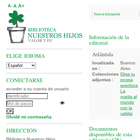
A+
A
A-
Nueva búsqueda
Información de la
editorial
Atlántida
ELIGE IDIOMA
localizada
Buenos
en :
Aires
Colecciones
Elige tu
CONECTARSE
adjuntas :
propia
aventura
acceder a su cuenta de usuario
La
vuelta al
mundo
con la
valijita
Olvidé mi contraseña
Documentos
DIRECCIÓN
disponibles de esta
editorial (
176
)
Biblioteca Nuestros Hijos