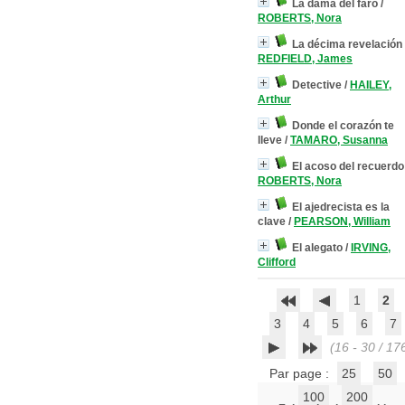
La dama del faro
/
ROBERTS, Nora
La décima revelación
REDFIELD, James
Detective
/
HAILEY,
Arthur
Donde el corazón te
lleve
/
TAMARO, Susanna
El acoso del recuerdo
ROBERTS, Nora
El ajedrecista es la
clave
/
PEARSON, William
El alegato
/
IRVING,
Clifford
1
2
3
4
5
6
7
(16 - 30 / 17
Par page :
25
50
100
200