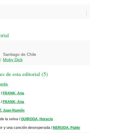
orial
Santiago de Chile
:
Moby Dick
 de esta editorial (
5
)
ueda
/
FRANK, Ana
/
FRANK, Ana
, Juan Ramón
de la selva
/
QUIROGA, Horacio
or y una canción desesperada
/
NERUDA, Pablo