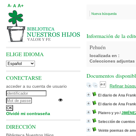
A+
A
A-
Nueva búsqueda
Información de la edit
Pehuén
ELIGE IDIOMA
localizada en :
Colecciones adjuntas 
Documentos disponibles
CONECTARSE
Refinar búsq
acceder a su cuenta de usuario
El diario de Ana Frank
El diario de Ana Frank
Platero y yo
/
JIMÉNEZ
Olvidé mi contraseña
Selección de cuentos 
DIRECCIÓN
Veinte poemas de am
Biblioteca Nuestros Hijos