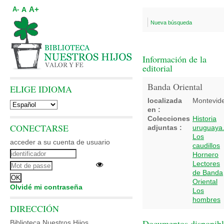
A+
A
A-
Nueva búsqueda
Información de la
editorial
Banda Oriental
ELIGE IDIOMA
localizada
Montevid
en :
Colecciones
Historia
CONECTARSE
adjuntas :
uruguaya
Los
acceder a su cuenta de usuario
caudillos
Hornero
Lectores
de Banda
Oriental
Olvidé mi contraseña
Los
hombres
DIRECCIÓN
Documentos disponibl
Biblioteca Nuestros Hijos