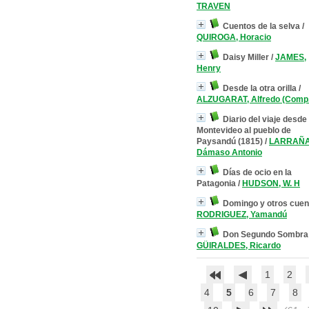
TRAVEN
Cuentos de la selva
/
QUIROGA, Horacio
Daisy Miller
/
JAMES,
Henry
Desde la otra orilla
/
ALZUGARAT, Alfredo (Comp.
Diario del viaje desde
Montevideo al pueblo de
Paysandú (1815)
/
LARRAÑA
Dámaso Antonio
Días de ocio en la
Patagonia
/
HUDSON, W. H
Domingo y otros cuen
RODRIGUEZ, Yamandú
Don Segundo Sombra
GÜIRALDES, Ricardo
1
2
4
5
6
7
8