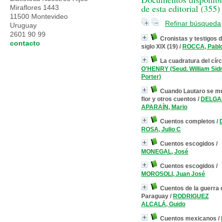
de esta editorial (
355
)
Miraflores 1443
11500 Montevideo
Refinar búsqueda
Uruguay
2601 90 99
Cronistas y testigos d
contacto
siglo XIX (19)
/
ROCCA, Pabl
La cuadratura del círc
O'HENRY (Seud. William Sid
Porter)
Cuando Lautaro se m
flor y otros cuentos
/
DELGA
APARAÍN, Mario
Cuentos completos
/
ROSA, Julio C
Cuentos escogidos
/
MONEGAL, José
Cuentos escogidos
/
MOROSOLI, Juan José
Cuentos de la guerra 
Paraguay
/
RODRIGUEZ
ALCALÁ, Guido
Cuentos mexicanos
/