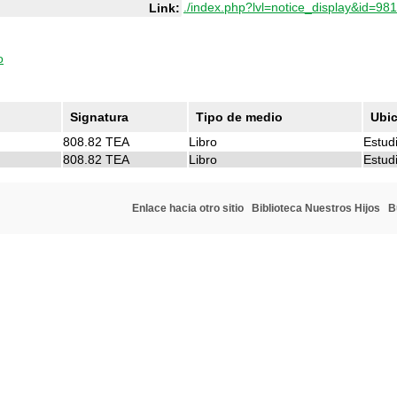
./index.php?lvl=notice_display&id=98
Link:
o
Signatura
Tipo de medio
Ubi
808.82 TEA
Libro
Estudi
808.82 TEA
Libro
Estudi
Enlace hacia otro sitio
Biblioteca Nuestros Hijos
B