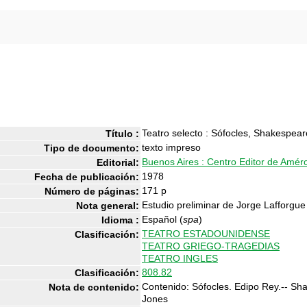
Teatro selecto : Sófocles, Shakespeare
Título :
texto impreso
Tipo de documento:
Buenos Aires : Centro Editor de Amér
Editorial:
1978
Fecha de publicación:
171 p
Número de páginas:
Estudio preliminar de Jorge Lafforgue
Nota general:
Español (
spa
)
Idioma :
TEATRO ESTADOUNIDENSE
Clasificación:
TEATRO GRIEGO-TRAGEDIAS
TEATRO INGLES
808.82
Clasificación:
Contenido: Sófocles. Edipo Rey.-- Sh
Nota de contenido:
Jones