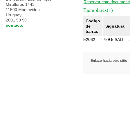
Reservar este document
Miraflores 1443
Ejemplares(1)
11500 Montevideo
Uruguay
2601 90 99
Código
contacto
de
Signatura
barras
E2062
759.5 SALf
L
Enlace hacia otro sitio