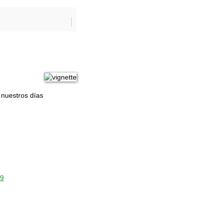
 nuestros días
59