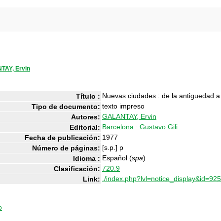
TAY, Ervin
Nuevas ciudades : de la antiguedad a
Título :
texto impreso
Tipo de documento:
GALANTAY, Ervin
Autores:
Barcelona : Gustavo Gili
Editorial:
1977
Fecha de publicación:
[s.p.] p
Número de páginas:
Español (
spa
)
Idioma :
720.9
Clasificación:
./index.php?lvl=notice_display&id=92
Link:
o