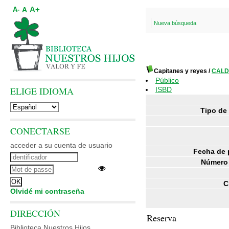
A+
A
A-
Nueva búsqueda
Capitanes y reyes
/
CALDW
Público
ELIGE IDIOMA
ISBD
Tipo de
CONECTARSE
acceder a su cuenta de usuario
Fecha de 
Número 
C
Olvidé mi contraseña
DIRECCIÓN
Reserva
Biblioteca Nuestros Hijos