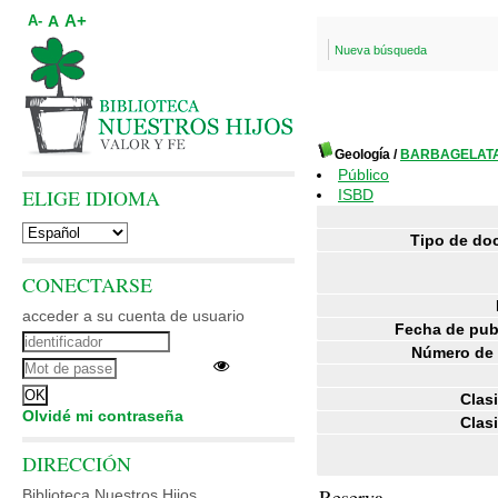
A+
A
A-
Nueva búsqueda
Geología
/
BARBAGELATA
Público
ELIGE IDIOMA
ISBD
Tipo de do
CONECTARSE
acceder a su cuenta de usuario
Fecha de pub
Número de 
Clasi
Olvidé mi contraseña
Clasi
DIRECCIÓN
Reserva
Biblioteca Nuestros Hijos