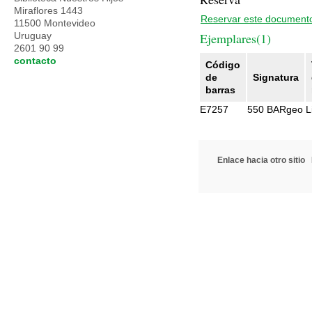
Miraflores 1443
Reservar este document
11500 Montevideo
Uruguay
Ejemplares(1)
2601 90 99
contacto
Código
de
Signatura
barras
E7257
550 BARgeo
L
Enlace hacia otro sitio