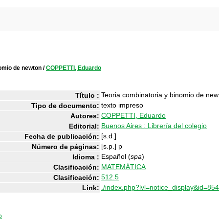
nomio de newton
/
COPPETTI, Eduardo
Teoria combinatoria y binomio de new
Título :
texto impreso
Tipo de documento:
COPPETTI, Eduardo
Autores:
Buenos Aires : Librería del colegio
Editorial:
[s.d.]
Fecha de publicación:
[s.p.] p
Número de páginas:
Español (
spa
)
Idioma :
MATEMÁTICA
Clasificación:
512.5
Clasificación:
./index.php?lvl=notice_display&id=85
Link:
o