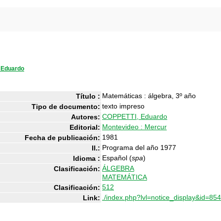
 Eduardo
Matemáticas : álgebra, 3º año
Título :
texto impreso
Tipo de documento:
COPPETTI, Eduardo
Autores:
Montevideo : Mercur
Editorial:
1981
Fecha de publicación:
Programa del año 1977
Il.:
Español (
spa
)
Idioma :
ÁLGEBRA
Clasificación:
MATEMÁTICA
512
Clasificación:
./index.php?lvl=notice_display&id=85
Link: