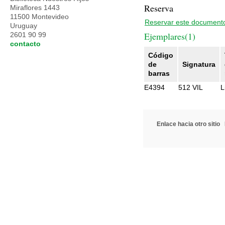
Reserva
Miraflores 1443
11500 Montevideo
Reservar este document
Uruguay
Ejemplares(1)
2601 90 99
contacto
Código
de
Signatura
barras
E4394
512 VIL
L
Enlace hacia otro sitio