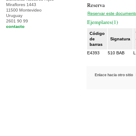
Reserva
Miraflores 1443
11500 Montevideo
Reservar este document
Uruguay
Ejemplares(1)
2601 90 99
contacto
Código
de
Signatura
barras
E4393
510 BAB
L
Enlace hacia otro sitio