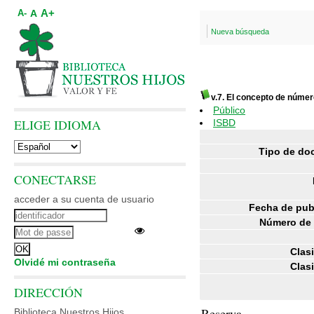
A+
A
A-
Nueva búsqueda
v.7. El concepto de núme
Público
ELIGE IDIOMA
ISBD
Tipo de do
CONECTARSE
acceder a su cuenta de usuario
Fecha de pub
Número de 
Clasi
Olvidé mi contraseña
Clasi
DIRECCIÓN
Reserva
Biblioteca Nuestros Hijos