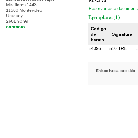
Miraflores 1443
Reservar este document
11500 Montevideo
Uruguay
Ejemplares(1)
2601 90 99
contacto
Código
de
Signatura
barras
E4396
510 TRE
L
Enlace hacia otro sitio