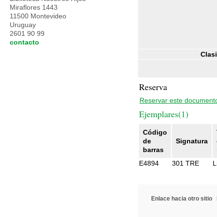
Miraflores 1443
11500 Montevideo
Uruguay
2601 90 99
contacto
Clasi
Reserva
Reservar este document
Ejemplares(1)
Código
de
Signatura
barras
E4894
301 TRE
L
Enlace hacia otro sitio