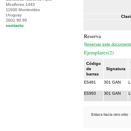
Miraflores 1443
11500 Montevideo
Uruguay
Clasi
2601 90 99
contacto
Reserva
Reservar este document
Ejemplares(2)
Código
de
Signatura
barras
E5481
301 GAN
L
E5993
301 GAN
L
Enlace hacia otro sitio