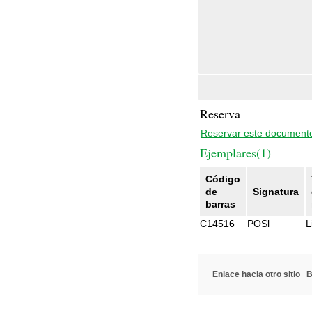
Reserva
Reservar este document
Ejemplares(1)
Código
de
Signatura
barras
C14516
POSl
L
Enlace hacia otro sitio
B