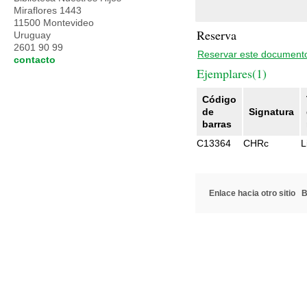
Miraflores 1443
11500 Montevideo
Reserva
Uruguay
2601 90 99
Reservar este document
contacto
Ejemplares(1)
Código
de
Signatura
barras
C13364
CHRc
L
Enlace hacia otro sitio
B