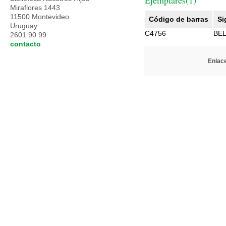
Ejemplares(1)
Miraflores 1443
11500 Montevideo
Código de barras
Si
Uruguay
C4756
BE
2601 90 99
contacto
Enlace