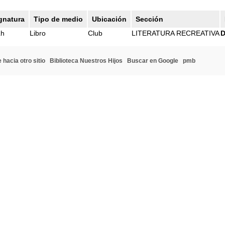
gnatura
Tipo de medio
Ubicación
Sección
Lh
Libro
Club
LITERATURA RECREATIVA
D
 hacia otro sitio
Biblioteca Nuestros Hijos
Buscar en Google
pmb