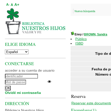
A+
A
A-
Nueva búsqueda
Envy
/
BROWN, Sandra
Público
ELIGE IDIOMA
ISBD
Tipo de 
CONECTARSE
Fecha de p
acceder a su cuenta de usuario
Número d
Olvidé mi contraseña
Reserva
DIRECCIÓN
Reservar este document
Ejemplares(1)
Biblioteca Nuestros Hijos